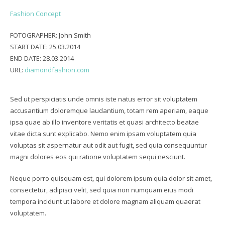
Fashion Concept
FOTOGRAPHER:
John Smith
START DATE:
25.03.2014
END DATE:
28.03.2014
URL:
diamondfashion.com
Sed ut perspiciatis unde omnis iste natus error sit voluptatem
accusantium doloremque laudantium, totam rem aperiam, eaque
ipsa quae ab illo inventore veritatis et quasi architecto beatae
vitae dicta sunt explicabo. Nemo enim ipsam voluptatem quia
voluptas sit aspernatur aut odit aut fugit, sed quia consequuntur
magni dolores eos qui ratione voluptatem sequi nesciunt.
Neque porro quisquam est, qui dolorem ipsum quia dolor sit amet,
consectetur, adipisci velit, sed quia non numquam eius modi
tempora incidunt ut labore et dolore magnam aliquam quaerat
voluptatem.