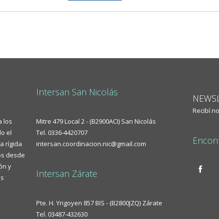
Intersan San Nicolás
NEWSL
Recibí n
a los
Mitre 479 Local 2 - (B2900ACI) San Nicolás
o el
Tel. 0336-4420707
Encont
a rígida
intersan.coordinacion.nic@gmail.com
mos desde
ón y
Intersan Zárate
as
Pte. H. Yrigoyen 857 BIS - (B2800JZQ) Zárate
Tel. 03487-432630