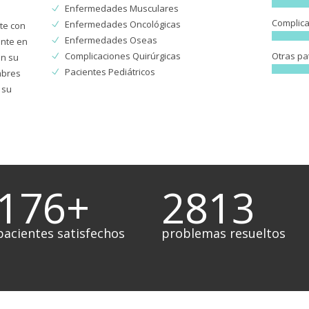
Enfermedades Musculares
Complica
Enfermedades Oncológicas
nte con
Enfermedades Oseas
ente en
Complicaciones Quirúrgicas
Otras pa
on su
Pacientes Pediátricos
mbres
 su
176
+
2813
pacientes satisfechos
problemas resueltos