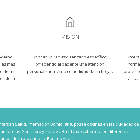
MISIÓN
moderno
Brindar un recurso sanitario específico,
Inters
n las más
ofreciendo al paciente una atención
forma
so de un
personalizada, en la comodidad de su hogar.
profesio
les de la
a sus 
Intersan Salud, Internación Domiciliaria, posee oficinas en las ciudades de
San Nicolás, San Isidro y Zárate,. Brindando cobertura en diferentes
puntos de la provincia de Buenos Aires.