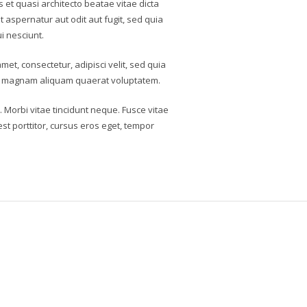
 et quasi architecto beatae vitae dicta
aspernatur aut odit aut fugit, sed quia
i nesciunt.
et, consectetur, adipisci velit, sed quia
e magnam aliquam quaerat voluptatem.
. Morbi vitae tincidunt neque. Fusce vitae
est porttitor, cursus eros eget, tempor