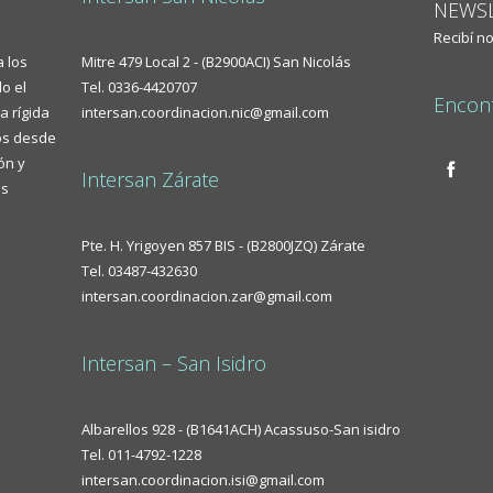
NEWSL
Recibí n
a los
Mitre 479 Local 2 - (B2900ACI) San Nicolás
o el
Tel. 0336-4420707
Encont
a rígida
intersan.coordinacion.nic@gmail.com
mos desde
ón y
Intersan Zárate
as
Pte. H. Yrigoyen 857 BIS - (B2800JZQ) Zárate
Tel. 03487-432630
intersan.coordinacion.zar@gmail.com
Intersan – San Isidro
Albarellos 928 - (B1641ACH) Acassuso-San isidro
Tel. 011-4792-1228
intersan.coordinacion.isi@gmail.com