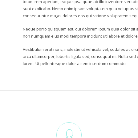
totam rem aperiam, eaque ipsa quae ab illo inventore veritatis
sunt explicabo. Nemo enim ipsam voluptatem quia voluptas sit 
consequuntur magni dolores eos qui ratione voluptatem sequ
Neque porro quisquam est, qui dolorem ipsum quia dolor sit am
non numquam eius modi tempora incidunt ut labore et dolor
Vestibulum erat nunc, molestie ut vehicula vel, sodales ac orci
arcu ullamcorper, lobortis ligula sed, consequat mi. Nulla sed 
lorem. Ut pellentesque dolor a sem interdum commodo.