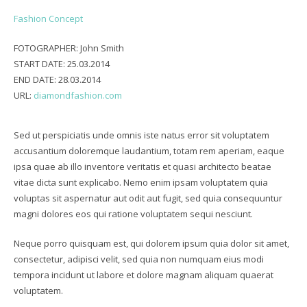
Fashion Concept
FOTOGRAPHER:
John Smith
START DATE:
25.03.2014
END DATE:
28.03.2014
URL:
diamondfashion.com
Sed ut perspiciatis unde omnis iste natus error sit voluptatem
accusantium doloremque laudantium, totam rem aperiam, eaque
ipsa quae ab illo inventore veritatis et quasi architecto beatae
vitae dicta sunt explicabo. Nemo enim ipsam voluptatem quia
voluptas sit aspernatur aut odit aut fugit, sed quia consequuntur
magni dolores eos qui ratione voluptatem sequi nesciunt.
Neque porro quisquam est, qui dolorem ipsum quia dolor sit amet,
consectetur, adipisci velit, sed quia non numquam eius modi
tempora incidunt ut labore et dolore magnam aliquam quaerat
voluptatem.