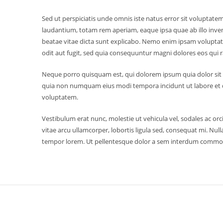
Sed ut perspiciatis unde omnis iste natus error sit volupta
laudantium, totam rem aperiam, eaque ipsa quae ab illo invent
beatae vitae dicta sunt explicabo. Nemo enim ipsam voluptat
odit aut fugit, sed quia consequuntur magni dolores eos qui 
Neque porro quisquam est, qui dolorem ipsum quia dolor sit am
quia non numquam eius modi tempora incidunt ut labore et
voluptatem.
Vestibulum erat nunc, molestie ut vehicula vel, sodales ac orc
vitae arcu ullamcorper, lobortis ligula sed, consequat mi. Nulla
tempor lorem. Ut pellentesque dolor a sem interdum commo